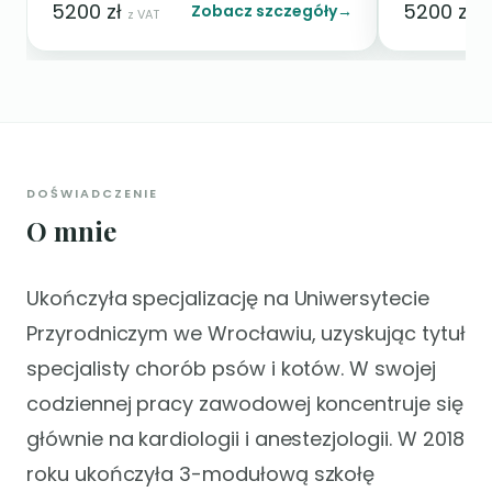
5200
zł
5200
zł
Zobacz szczegóły
→
z VAT
z 
DOŚWIADCZENIE
O mnie
Ukończyła specjalizację na Uniwersytecie
Przyrodniczym we Wrocławiu, uzyskując tytuł
specjalisty chorób psów i kotów. W swojej
codziennej pracy zawodowej koncentruje się
głównie na kardiologii i anestezjologii. W 2018
roku ukończyła 3-modułową szkołę