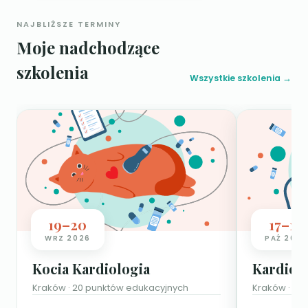
NAJBLIŻSZE TERMINY
Moje nadchodzące
szkolenia
Wszystkie szkolenia →
19–20
17–18
WRZ
2026
PAŹ
2026
Kocia Kardiologia
Kardiolo
Kraków · 20 punktów edukacyjnych
Kraków · 25